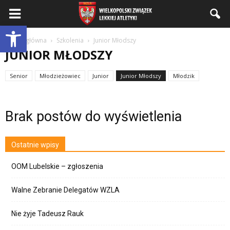
Wielkopolski
Otwórz pasek narzędzi
Strona główna
Szkolenia
Junior Młodszy
JUNIOR MŁODSZY
Związek
Senior
Młodzieżowiec
Junior
Junior Młodszy
Młodzik
LDK!
Lekkiej
Brak postów do wyświetlenia
Atletyki
Ostatnie wpisy
OOM Lubelskie – zgłoszenia
Walne Zebranie Delegatów WZLA
Nie żyje Tadeusz Rauk