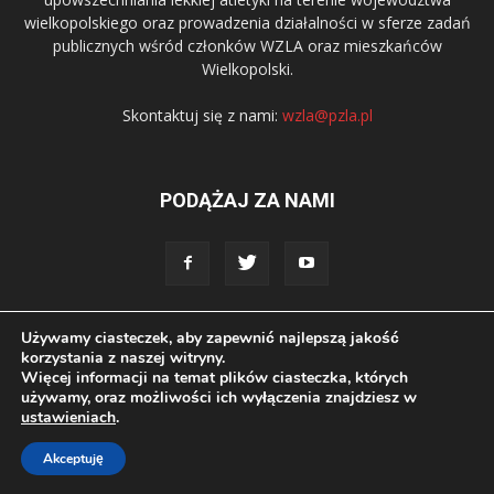
wielkopolskiego oraz prowadzenia działalności w sferze zadań
publicznych wśród członków WZLA oraz mieszkańców
Wielkopolski.
Skontaktuj się z nami:
wzla@pzla.pl
PODĄŻAJ ZA NAMI
Używamy ciasteczek, aby zapewnić najlepszą jakość
© 2016 Wielkopolski Związek Lekkiej Atletyki.
korzystania z naszej witryny.
Więcej informacji na temat plików ciasteczka, których
używamy, oraz możliwości ich wyłączenia znajdziesz w
ustawieniach
.
Akceptuję