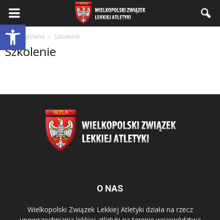
Wielkopolski
Otwórz pasek narzędzi
Strona główna
Szkolenie
Szkolenie
Związek
Lekkiej
Atletyki
O NAS
Wielkopolski Związek Lekkiej Atletyki działa na rzecz
upowszechniania lekkiej atletyki na terenie województwa