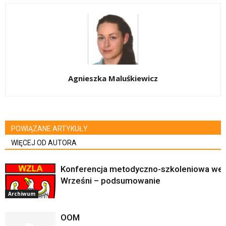
Agnieszka Maluśkiewicz
POWIĄZANE ARTYKUŁY
WIĘCEJ OD AUTORA
Konferencja metodyczno-szkoleniowa we
Wrześni – podsumowanie
Archiwum
OOM