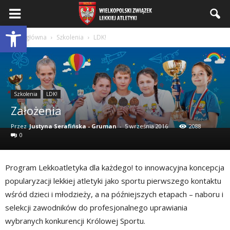
Wielkopolski
Otwórz pasek narzędzi
Strona główna
Szkolenia
LDK!
Związek
Szkolenia
LDK!
Lekkiej
Założenia
Przez
Justyna Serafińska - Gruman
-
5 września 2016
2088
0
Atletyki
Program Lekkoatletyka dla każdego! to innowacyjna koncepcja
popularyzacji lekkiej atletyki jako sportu pierwszego kontaktu
wśród dzieci i młodzieży, a na późniejszych etapach – naboru i
selekcji zawodników do profesjonalnego uprawiania
wybranych konkurencji Królowej Sportu.