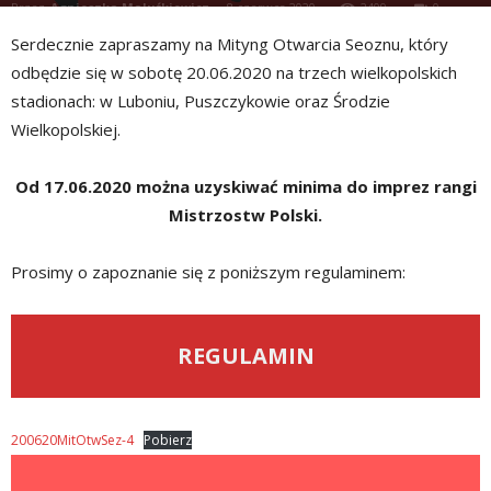
Przez
Agnieszka Maluśkiewicz
-
8 czerwca 2020
2409
0
Serdecznie zapraszamy na Mityng Otwarcia Seoznu, który
odbędzie się w sobotę 20.06.2020 na trzech wielkopolskich
stadionach: w Luboniu, Puszczykowie oraz Środzie
Wielkopolskiej.
Od 17.06.2020 można uzyskiwać minima do imprez rangi
Mistrzostw Polski.
Prosimy o zapoznanie się z poniższym regulaminem:
REGULAMIN
200620MitOtwSez-4
Pobierz