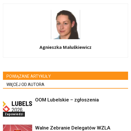
Agnieszka Maluśkiewicz
POWIĄZANE ARTYKUŁY
WIĘCEJ OD AUTORA
OOM Lubelskie – zgłoszenia
Zapowiedzi
Walne Zebranie Delegatów WZLA