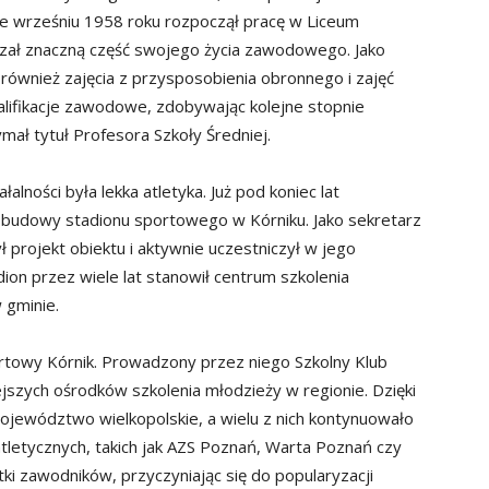
We wrześniu 1958 roku rozpoczął pracę w Liceum
zał znaczną część swojego życia zawodowego. Jako
również zajęcia z przysposobienia obronnego i zajęć
alifikacje zawodowe, zdobywając kolejne stopnie
ymał tytuł Profesora Szkoły Średniej.
lności była lekka atletyka. Już pod koniec lat
ę budowy stadionu sportowego w Kórniku. Jako sekretarz
rojekt obiektu i aktywnie uczestniczył w jego
dion przez wiele lat stanowił centrum szkolenia
 gminie.
rtowy Kórnik. Prowadzony przez niego Szkolny Klub
ejszych ośrodków szkolenia młodzieży w regionie. Dzięki
województwo wielkopolskie, a wielu z nich kontynuowało
tletycznych, takich jak AZS Poznań, Warta Poznań czy
ki zawodników, przyczyniając się do popularyzacji