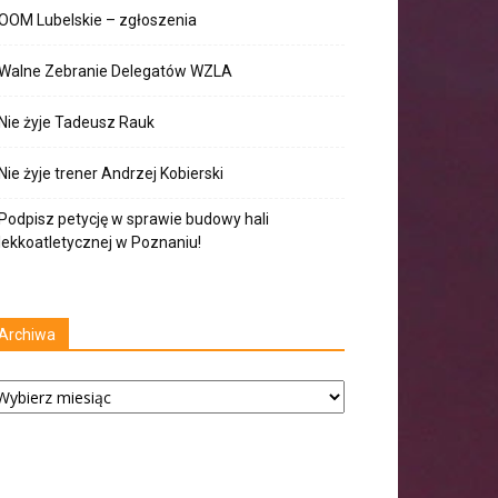
OOM Lubelskie – zgłoszenia
Walne Zebranie Delegatów WZLA
Nie żyje Tadeusz Rauk
Nie żyje trener Andrzej Kobierski
Podpisz petycję w sprawie budowy hali
lekkoatletycznej w Poznaniu!
Archiwa
chiwa