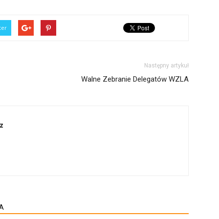
ter
Następny artykuł
Walne Zebranie Delegatów WZLA
z
A