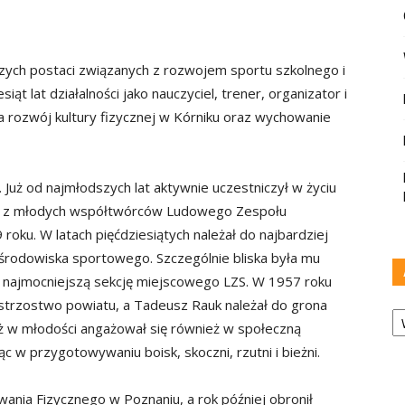
zych postaci związanych z rozwojem sportu szkolnego i
siąt lat działalności jako nauczyciel, trener, organizator i
 rozwój kultury fizycznej w Kórniku oraz wychowanie
. Już od najmłodszych lat aktywnie uczestniczył w życiu
m z młodych współtwórców Ludowego Zespołu
oku. W latach pięćdziesiątych należał do najbardziej
 środowiska sportowego. Szczególnie bliska była mu
ła najmocniejszą sekcję miejscowego LZS. W 1957 roku
strzostwo powiatu, a Tadeusz Rauk należał do grona
Ar
ż w młodości angażował się również w społeczną
c w przygotowywaniu boisk, skoczni, rzutni i bieżni.
nia Fizycznego w Poznaniu, a rok później obronił