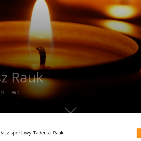
sz Rauk
819
0
iałacz sportowy Tadeusz Rauk.