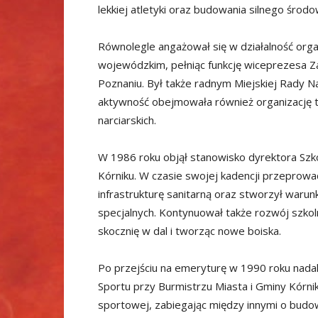
lekkiej atletyki oraz budowania silnego śro
Równolegle angażował się w działalność org
wojewódzkim, pełniąc funkcję wiceprezesa
Poznaniu. Był także radnym Miejskiej Rady 
aktywność obejmowała również organizację 
narciarskich.
W 1986 roku objął stanowisko dyrektora Szk
Kórniku. W czasie swojej kadencji przeprowa
infrastrukturę sanitarną oraz stworzył warunk
specjalnych. Kontynuował także rozwój szko
skocznię w dal i tworząc nowe boiska.
Po przejściu na emeryturę w 1990 roku nada
Sportu przy Burmistrzu Miasta i Gminy Kórnik
sportowej, zabiegając między innymi o budow