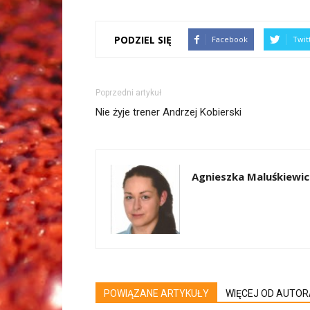
PODZIEL SIĘ
Facebook
Twit
Poprzedni artykuł
Nie żyje trener Andrzej Kobierski
Agnieszka Maluśkiewic
POWIĄZANE ARTYKUŁY
WIĘCEJ OD AUTOR