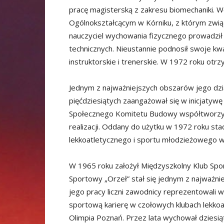
pracę magisterską z zakresu biomechaniki. 
Ogólnokształcącym w Kórniku, z którym zwią
nauczyciel wychowania fizycznego prowadził 
technicznych. Nieustannie podnosił swoje kw
instruktorskie i trenerskie. W 1972 roku otrz
Jednym z najważniejszych obszarów jego działa
pięćdziesiątych zaangażował się w inicjatyw
Społecznego Komitetu Budowy współtworzył p
realizacji. Oddany do użytku w 1972 roku sta
lekkoatletycznego i sportu młodzieżowego w
W 1965 roku założył Międzyszkolny Klub Spo
Sportowy „Orzeł” stał się jednym z najważni
jego pracy liczni zawodnicy reprezentowali 
sportową karierę w czołowych klubach lekkoa
Olimpia Poznań. Przez lata wychował dziesiąt