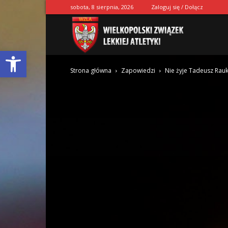
sobota, 8 sierpnia, 2026
Zaloguj się / Dołącz
Wielkopolski
Otwórz pasek narzędzi
Strona główna
Zapowiedzi
Nie żyje Tadeusz Rau
Związek
Lekkiej
Atletyki