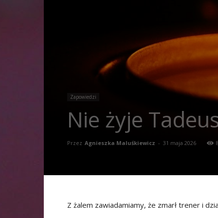
Zapowiedzi
Nie żyje Tadeu
Przez
Agnieszka Maluśkiewicz
-
31 maja 2026
Z żalem zawiadamiamy, że zmarł trener i dz