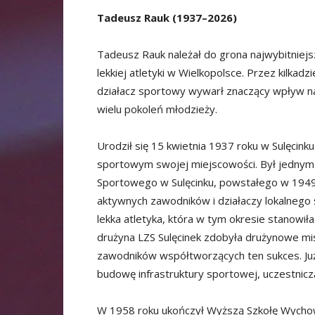
Tadeusz Rauk (1937–2026)
Tadeusz Rauk należał do grona najwybitniejs
lekkiej atletyki w Wielkopolsce. Przez kilkadzie
działacz sportowy wywarł znaczący wpływ na
wielu pokoleń młodzieży.
Urodził się 15 kwietnia 1937 roku w Sulęcinku
sportowym swojej miejscowości. Był jedny
Sportowego w Sulęcinku, powstałego w 1949 r
aktywnych zawodników i działaczy lokalnego
lekka atletyka, która w tym okresie stanowi
drużyna LZS Sulęcinek zdobyła drużynowe mi
zawodników współtworzących ten sukces. Ju
budowę infrastruktury sportowej, uczestniczą
W 1958 roku ukończył Wyższą Szkołę Wychowa