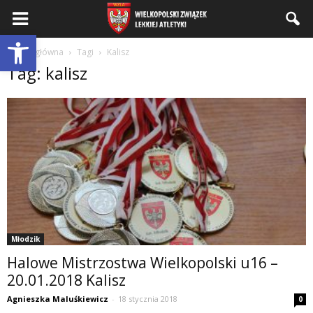
Wielkopolski
Otwórz pasek narzędzi
Strona główna
Tagi
Kalisz
Tag: kalisz
Związek
Lekkiej
Atletyki
Młodzik
Halowe Mistrzostwa Wielkopolski u16 –
20.01.2018 Kalisz
Agnieszka Maluśkiewicz
-
18 stycznia 2018
0